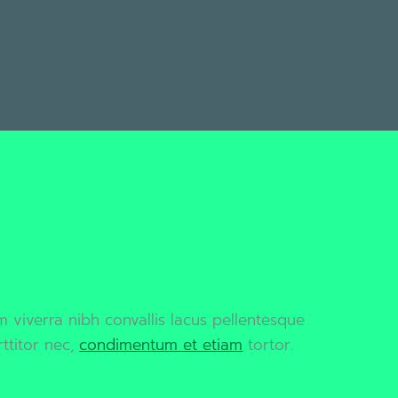
em viverra nibh convallis lacus pellentesque
ttitor nec,
condimentum et etiam
tortor.