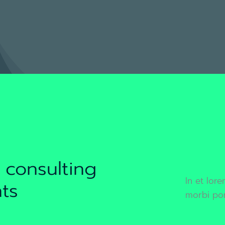
 consulting
In et lor
nts
morbi por