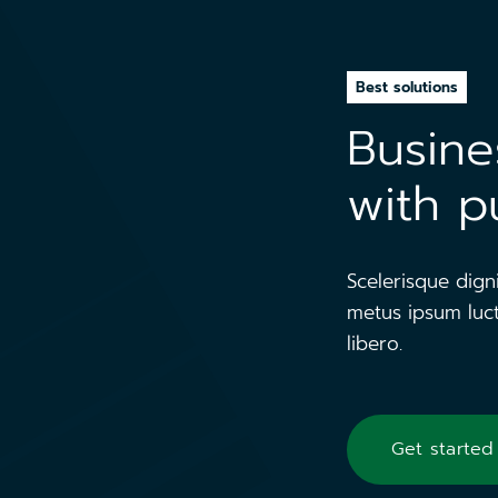
Best solutions
Busine
with p
Scelerisque dign
metus ipsum luct
libero.
Get started