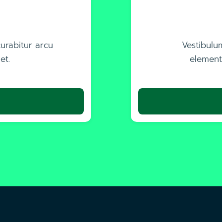
curabitur arcu
Vestibulu
et.
element