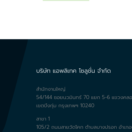
บริษัท แอพลิเทค โซลูชั่น จำกัด
สำนักงานใหญ่
54/144 ซอยนวมินทร์ 70 แยก 5-6 แขวงคลอง
เขตบึงกุ่ม กรุงเทพฯ 10240
สาขา 1
105/2 ถนนสายวัดโคก ตำบลบางปรอก อำเภอเ