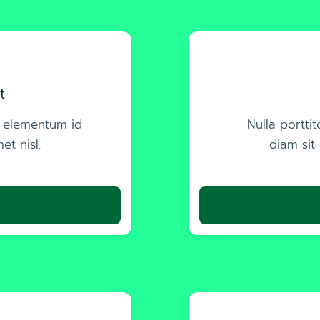
t
in elementum id
Nulla portti
et nisl.
diam sit